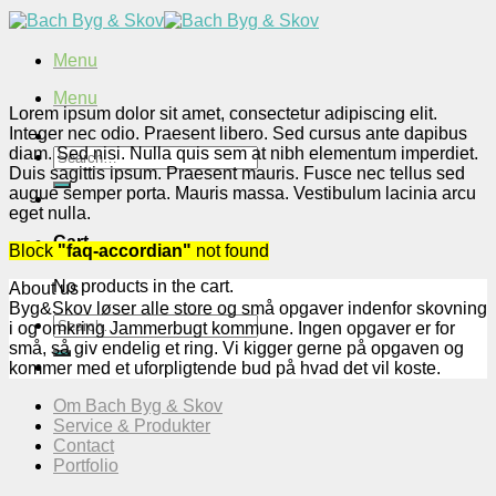
Skip
to
content
Menu
Menu
Lorem ipsum dolor sit amet, consectetur adipiscing elit.
Integer nec odio. Praesent libero. Sed cursus ante dapibus
diam. Sed nisi. Nulla quis sem at nibh elementum imperdiet.
Search
Duis sagittis ipsum. Praesent mauris. Fusce nec tellus sed
for:
augue semper porta. Mauris massa. Vestibulum lacinia arcu
eget nulla.
Cart
Block
"faq-accordian"
not found
No products in the cart.
About us
Byg&Skov løser alle store og små opgaver indenfor skovning
Search
i og omkring Jammerbugt kommune. Ingen opgaver er for
for:
små, så giv endelig et ring. Vi kigger gerne på opgaven og
kommer med et uforpligtende bud på hvad det vil koste.
Om Bach Byg & Skov
Service & Produkter
Contact
Portfolio